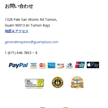
お問い合わせ
1328 Pale San Vitores Rd Tumon,
Guam 96913 (in Tumon Bay)
地図＆アクセス
generalenquiries@guamplaza.com
1 (671) 646-7803 ~ 8