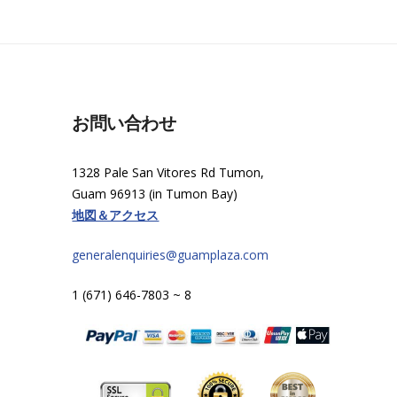
お問い合わせ
1328 Pale San Vitores Rd Tumon,
Guam 96913 (in Tumon Bay)
地図＆アクセス
generalenquiries@guamplaza.com
1 (671) 646-7803 ~ 8